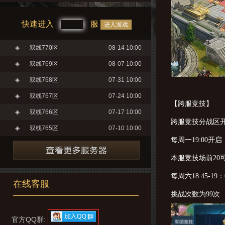
快速进入
服
◈
双线770区
08-14 10:00
◈
双线769区
08-07 10:00
◈
双线768区
07-31 10:00
◈
双线767区
07-24 10:00
【跨服竞技】
◈
双线766区
07-17 10:00
跨服竞技分战区
◈
双线765区
07-10 10:00
每周一19:00开启
本服竞技场前20
每周六18:45-19
在线客服
挑战次数为99次
官方QQ群: